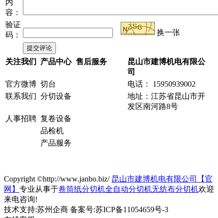
内
容：
验证
换一张
码：
关注我们
产品中心
售后服务
昆山市建博机电有限公
司
官方微博
切台
电话： 15950939002
联系我们
分切设备
地址：江苏省昆山市开
发区南河路8号
人事招聘
复卷设备
品检机
产品服务
Copyright ©http://www.janbo.biz/
昆山市建博机电有限公司【官
网】
专业从事于
卷筒纸分切机
全自动分切机
无纺布分切机
欢迎
来电咨询!
技术支持:苏州企商 备案号:苏ICP备11054659号-3