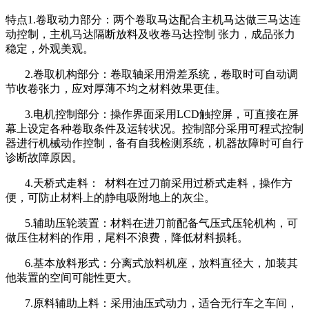
特点1.卷取动力部分：两个卷取马达配合主机马达做三马达连
动控制，主机马达隔断放料及收卷马达控制 张力，成品张力
稳定，外观美观。
2.卷取机构部分：卷取轴采用滑差系统，卷取时可自动调
节收卷张力，应对厚薄不均之材料效果更佳。
3.电机控制部分：操作界面采用LCD触控屏，可直接在屏
幕上设定各种卷取条件及运转状况。控制部分采用可程式控制
器进行机械动作控制，备有自我检测系统，机器故障时可自行
诊断故障原因。
4.天桥式走料： 材料在过刀前采用过桥式走料，操作方
便，可防止材料上的静电吸附地上的灰尘。
5.辅助压轮装置：材料在进刀前配备气压式压轮机构，可
做压住材料的作用，尾料不浪费，降低材料损耗。
6.基本放料形式：分离式放料机座，放料直径大，加装其
他装置的空间可能性更大。
7.原料辅助上料：采用油压式动力，适合无行车之车间，