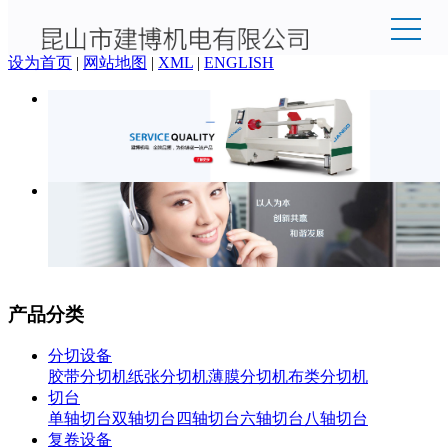
欢迎来到昆山市建博机电有限公司官网！
设为首页
|
网站地图
|
XML
|
ENGLISH
产品分类
分切设备
胶带分切机
纸张分切机
薄膜分切机
布类分切机
切台
单轴切台
双轴切台
四轴切台
六轴切台
八轴切台
复卷设备