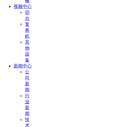
械
视频中心
切
台
复
卷
机
其
他
设
备
新闻中心
公
司
新
闻
行
业
新
闻
技
术