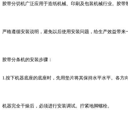
胶带分切机广泛应用于造纸机械、印刷及包装机械行业。胶带
严格遵循安装说明，避免以后使用安装问题，给生产效益带来
胶带分条机的安装步骤：
1.按下机器底座的底座时，先用垫片将其保持水平水平。各方向
机器完全干燥后，必须进行安装调试。拧紧地脚螺栓。