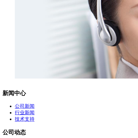
新闻中心
公司新闻
行业新闻
技术支持
公司动态