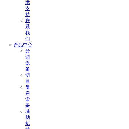
术
支
持
联
系
我
们
产品中心
分
切
设
备
切
台
复
卷
设
备
辅
助
机