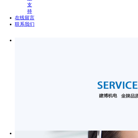
支
持
在线留言
联系我们