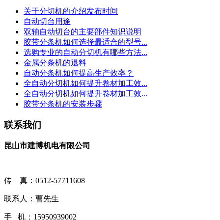
关于分切机的介绍发布时间
自动切台用途
双轴自动切台的主要部件知识说明
胶带分条机如何选择最适合的型号...
选购专业的自动分切机有哪些方法...
金属分条机的退料
自动分条机如何提高生产效率？
全自动分切机如何提升卷材加工效...
全自动分切机如何提升卷材加工效...
胶带分条机的安装步骤
联系我们
昆山市建博机电有限公司
传 真：0512-57711608
联系人：曹先生
手 机：15950939002