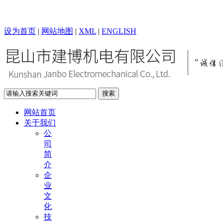
欢迎来到昆山市建博机电有限公司官网！
设为首页
|
网站地图
|
XML
|
ENGLISH
网站首页
关于我们
公
司
简
介
企
业
文
化
技